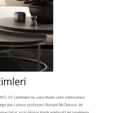
imleri
M.Ö. 45 tarihinden bu yana klasik Latin edebiyatına
lege'dan Latince profesörü Richard McClintock, bir
nsectetur' sözcüğünün klasik edebiyattaki örneklerini