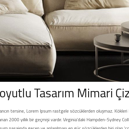
oyutlu Tasarım Mimari Çiz
ancın tersine, Lorem Ipsum rastgele sözcüklerden oluşmaz. Kökleri 
nan 2000 yıllık bir geçmişi vardır. Virginia'daki Hampden-Sydney Col
um pasajında geçen ve anlaşılması en güç sözcüklerden biri olan 'co