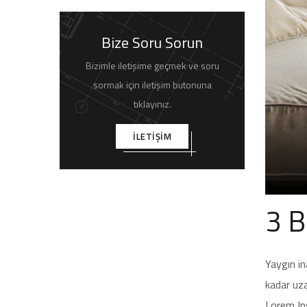
Bize Soru Sorun
Bizimle iletişime geçmek ve soru
sormak için iletişim butonuna
tıklayınız.
İLETİŞİM
3 B
Yaygın in
kadar uza
Lorem Ips