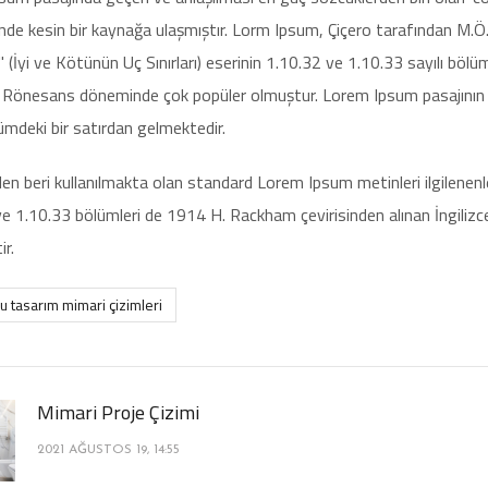
inde kesin bir kaynağa ulaşmıştır. Lorm Ipsum, Çiçero tarafından M.
(İyi ve Kötünün Uç Sınırları) eserinin 1.10.32 ve 1.10.33 sayılı bölü
e Rönesans döneminde çok popüler olmuştur. Lorem Ipsum pasajının i
lümdeki bir satırdan gelmektedir.
en beri kullanılmakta olan standard Lorem Ipsum metinleri ilgilenenler
e 1.10.33 bölümleri de 1914 H. Rackham çevirisinden alınan İngilizc
ir.
u tasarım mimari çizimleri
Mimari Proje Çizimi
2021 AĞUSTOS 19, 14:55