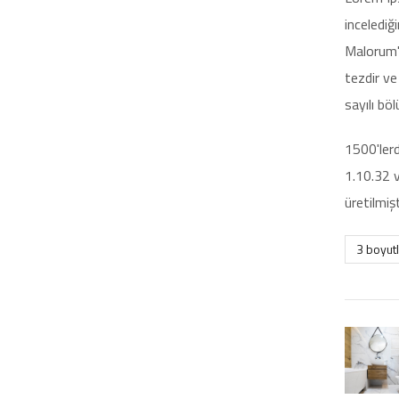
incelediğ
Malorum" 
tezdir v
sayılı bö
1500'lerd
1.10.32 v
üretilmişt
3 boyutl